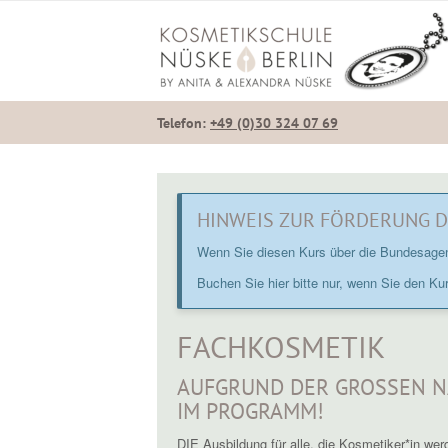
Telefon:
+49 (0)30 324 07 69
HINWEIS ZUR FÖRDERUNG 
Wenn Sie diesen Kurs über die Bundesagentu
Buchen Sie hier bitte nur, wenn Sie den Ku
FACHKOSMETIK
AUFGRUND DER GROSSEN NA
M PROGRAMM!
DIE Ausbildung für alle, die Kosmetiker*in we