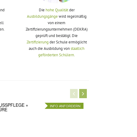
ind
Die
hohe Qualität
der
Ausbildungsgänge
wird regelmäßig
ell
von einem
en.
Zertifizierungsunternehmen (DEKRA)
geprüft und bestätigt. Die
Zertifizierung
der Schule ermöglicht
auch die Ausbildung von
staatlich
geförderten Schülern.
SSPFLEGE + M
INFO ANFORDERN
ÜRE