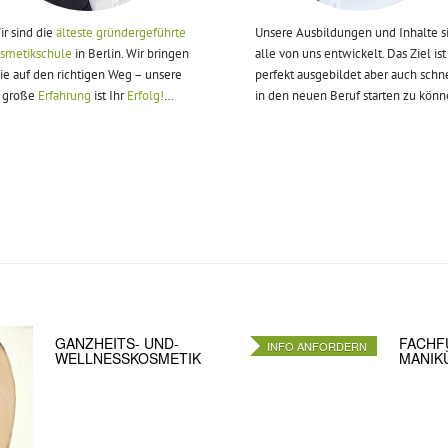
ir sind die
älteste gründergeführte
Unsere Ausbildungen und Inhalte s
smetikschule
in Berlin. Wir bringen
alle von uns entwickelt. Das Ziel ist
ie auf den richtigen Weg – unsere
perfekt ausgebildet aber auch schn
große
Erfahrung
ist Ihr
Erfolg!
…
in den neuen Beruf starten zu könn
GANZHEITS- UND­
FACHFU
INFO ANFORDERN
WELLNESSKOSMETIK
ANIK