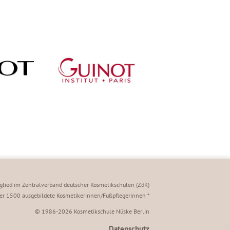
tglied im Zentralverband deutscher Kosmetikschulen (ZdK)
über 1500 ausgebildete Kosmetikerinnen/Fußpflegerinnen *
© 1986-2026 Kosmetikschule Nüske Berlin
Datenschutz