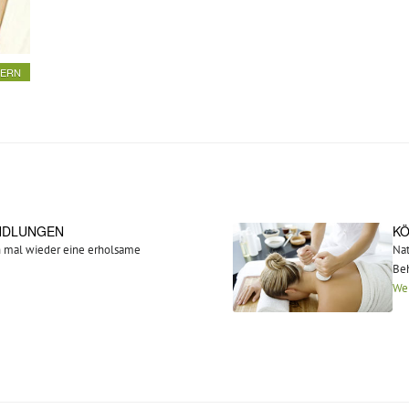
DERN
NDLUNGEN
K
h mal wieder eine erholsame
Nat
Be
We