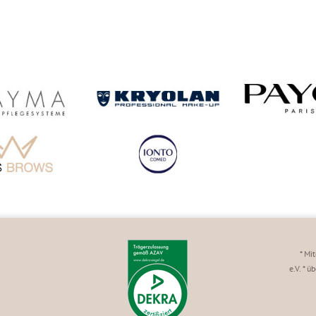
* Mi
e.V. * 